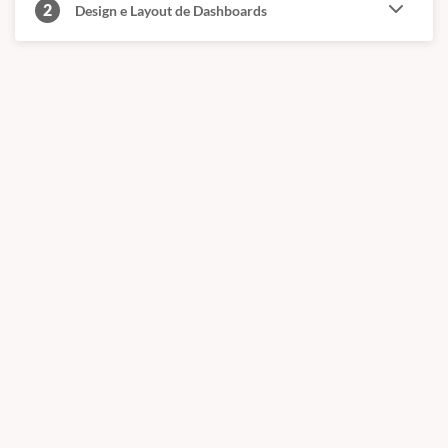
2
Design e Layout de Dashboards
completa do mercado, capaz de fornecer
informações que valem ouro para as
empresas.
Se hoje o Excel é um pré-requisito para
praticamente todas as boas oportunidades,
o Power BI é o grande diferencial que vai
destacar você da multidão e fazer as
empresas correrem atrás de você.
Literalmente.