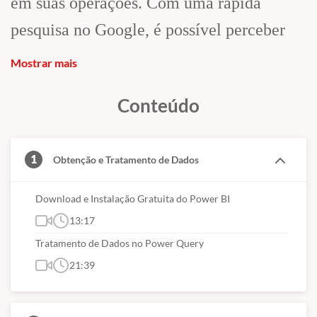
em suas operações. Com uma rápida
pesquisa no Google, é possível perceber
que as empresas estão desesperadas por
Mostrar mais
profissionais que dominam o Power BI.
Conteúdo
1
Obtenção e Tratamento de Dados
Download e Instalação Gratuita do Power BI
13:17
Tratamento de Dados no Power Query
21:39
Isso tudo porque o Power Bi é a
ferramenta de
Business Intelligence
mais