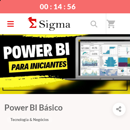
00 : 14 : 55
shopping_cart
Power BI Básico
Tecnologia & Negócios