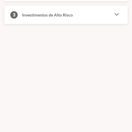
3
Investimentos de Alto Risco
Estudantes das maiores universidades do
Brasil, funcionários de multinacionais e
servidores públicos federais já
participaram e aprovaram os cursos! Veja
a opinião de alguns dos nossos alunos: