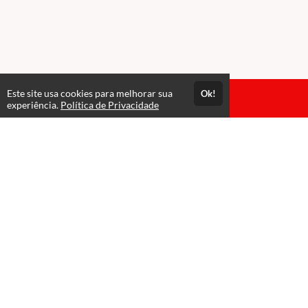
Este site usa cookies para melhorar sua
Ok!
Acesso por 1 ano
experiência.
Política de Privacidade
Até 1 mês de suporte
Estude quando e onde quiser
Avaliações